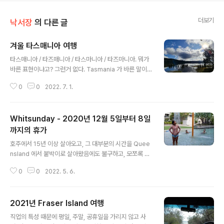
더보기
낙서장
의 다른 글
겨울 타스매니아 여행
글 내용
타스매니아 / 타즈매니아 / 타스마니아 / 타즈마니아. 뭐가
바른 표현이냐고? 그런거 없다. Tasmania 가 바른 말이
지만, 이곳 호주 애들도 줄여말하는걸 좋아하다보니 Tassi
0
0
2022. 7. 1.
e. 일단 내 귀엔 타스매니아에 더 가까우니, 그냥 그렇게 쓰
는걸로. 하지만, 검색 히트를 위해서는 타즈매니아가 더 나
은 것 같긴하다. 뭐 중요하겠어? 국내여행은 언제나 찬 밥
Whitsunday - 2020년 12월 5일부터 8일
이고, 뒷 전이다. 해외 나와서 살다보니, 한국에 얼마나 아
름답고 훌륭한 여행지가 있는지 알게되었고, 아쉬워하기만
까지의 휴가
글 내용
할 뿐 아니던가? 당장 호주 살다보니, 여기서도 마찬가지
호주에서 15년 이상 살아오고, 그 대부분의 시간을 Quee
다. 기회만 생기면 해외로 튀어나가 싱가폴, 일본, 대만, 미
nsland 에서 붙박이로 살아왔음에도 불구하고, 모쪼록 여
국, 유럽, 한국 이런곳으로 여행가고 싶지, 굳이 호주에서
행이라면 비행기라도 한번 타줘야 하고, 주 경계 또는 나라
여행지를 찾아서 가보는건 코로나 시국이 아니었으면 가능
0
0
2022. 5. 6.
경계라도 넘어가줘야 하는 거 아닌가라는 생각에 Queen
이나 했겠나 ..
sland 내에서 유명한 여행지도 제대로 다녀 본 적이 없었
다. 이건 한국에서도 마찬가지여서, 최근 블로그나 유튜브,
2021년 Fraser Island 여행
그리고 TV 등을 통해 볼 수 있는 수많은 멋진 관광지들을
글 내용
볼 때 면, 우리는 왜 저런 곳을 못 다녀왔나 라는 아쉬움이
직업의 특성 때문에 평일, 주말, 공휴일을 가리지 않고 사
남으니 말이다. COVID-19 가 한창 기승일 부릴 때, 퀸슬