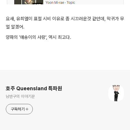
요새, 유희열이 표절 시비 이유로 좀 시끄러운것 같던데, 막귀가 무
얼 알겠어.
양파의 '애송이의 사랑', 역시 최고다.
로그 정보
호주 Queensland 특파원
남반구의 이야기꾼
구독하기