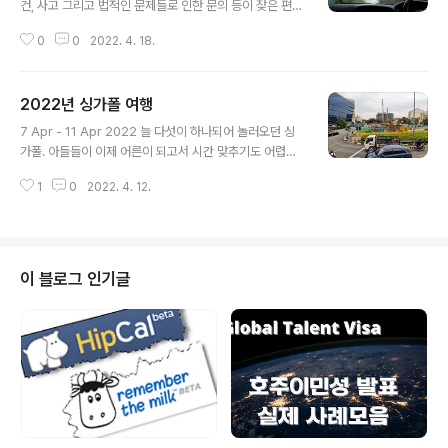
건, 사고 그리고 법적인 문제들로 인한 문의 등이 잦은 편이
랜드는 와중에 빈번한 lockdown 과 주정부의 간절한 호
다. 또한, 내 스케쥴에 관계없이 법원 등에서 심리일정이 잡
소와 시민들의 참여로 인해, 그나마 성공적인 대응이 가능
0
0
2022. 4. 18.
히면, 예외없이 꼼짝마라 랍시고 이에 응해야 하는 터에, 휴
했던 것 같다. 지나고 나서 뒤돌아 보자면, 그랬던 고통부담
가 일정을 길게 내기는 여의치 않다. 흔히들, 호주 이민 이
이 과..
후 가장 호사스러운 것이 1년에 20일씩 챙겨서 쉴 수 있는
2022년 싱가폴 여행
휴일이라고 한다. 나는 2004년 이민 이래, 첫 해를 안식년
글 내용
을 겸해 원 없이 쉰 이래로 계속하여 개인사업자, 풀타임 법
7 Apr - 11 Apr 2022 늘 다섯이 하나되어 놀러오던 싱
대생, 그리고 수습 변호사와 변호사 1-2년차를 겪는 동안
가폴. 아들들이 이제 어른이 되고서 시간 맞추기도 어렵고
휴일 또는 휴가를 제대로 챙겨서 쉬었던 기억이 별로 없다.
이런저런 이유 때문에 아내와 딸, 이렇게 셋이서 찾은 싱가
시시때때로 주말과 휴일에 맞춰서 가족들과 여가를 보낸
1
0
2022. 4. 12.
폴. 기억에 새겨진 장소와 먹거리들을 찾을때마다 아들들
적은 있을터이나, 기억에 남는 휴가 다운 휴가는 2010년
의 빈 자리가 크게 느껴진다. 함께 할 때 더 즐겁고, 재미나
말, 변..
다는 사실을 다시금 떠올리게 되는 순간들이다. 이곳은 언
제나 공사 중이다. 엄마 칠순을 기념해서 페낭 방문 시 들렀
던 3년 전에도 그러했고, 그 전도 여전했던것 같다. 새로운
이 블로그 인기글
건물과 구조물들이 서고, 빈 자리는 쉴새없이 개발되고, 곳
곳에서 보수공사는 이어지고, 분주하게 도시가 돌아간다.
그리고, 그 현장에는 중국계 주류가 아닌 피부색이 다른 외
국인 근로자들이 보이지않는 계급층을 따라 자리를 지키고
있다. 먹음직스러..