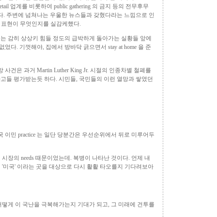
ail 업계를 비롯하여 public gathering 의 금지 등의 전무후무
했다. 주변에 넘쳐나는 우울한 뉴스들과 갖혔다라는 느낌으로 인
라는 표현이 무엇인지를 실감케했다.
는 감히 상상키 힘들 정도의 급박하게 돌아가는 실황들 앞에
다. 기껏해야, 집에서 방바닥 긁으면서 stay at home 을 준
사건은 과거 Martin Luther King Jr. 시절의 인종차별 철폐를
고들 평가받는듯 하다. 시민들, 국민들의 이런 열망과 쌓였던
이민 practice 는 일단 당분간은 우선순위에서 뒤로 미루어두
장의 needs 때문이었는데. 복병이 나타난 것이다. 언제 내
것이 '미국' 이라는 곳을 대상으로 다시 활활 타오를지 기다려보아
어떻게 이 국난을 극복해가는지 기대가 되고, 그 미래에 건투를