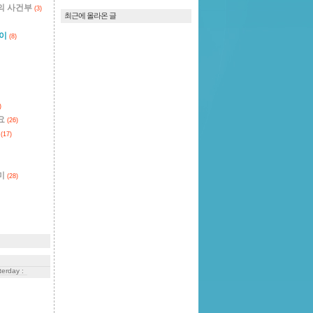
의 사건부
(3)
최근에 올라온 글
잡이
(8)
)
요
(26)
스
(17)
미
(28)
terday :