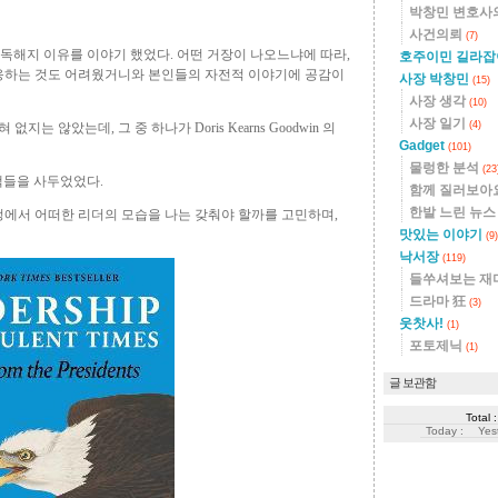
박창민 변호사
사건의뢰
(7)
s 구독해지 이유를 이야기 했었다. 어떤 거장이 나오느냐에 따라,
호주이민 길라
적응하는 것도 어려웠거니와 본인들의 자전적 이야기에 공감이
사장 박창민
(15)
사장 생각
(10)
사장 일기
(4)
는 않았는데, 그 중 하나가 Doris Kearns Goodwin 의
Gadget
(101)
물렁한 분석
(23
몇 책들을 사두었었다.
함께 질러보아
한발 느린 뉴
정에서 어떠한 리더의 모습을 나는 갖춰야 할까를 고민하며,
맛있는 이야기
(9)
낙서장
(119)
들쑤셔보는 재
드라마 狂
(3)
웃찻사!
(1)
포토제닉
(1)
글 보관함
Total :
Today :
Yes