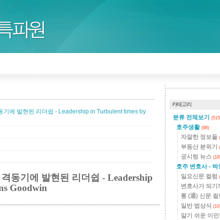
카테고리
된 리더쉽 - Leadership in Turbulent times by
분류 전체보기
(515
호주생활
(98)
자잘한 정보들
부동산 분위기
궁시렁 뉴스
(18
호주 변호사 - 
기에 발현된 리더쉽 - Leadership
일요신문 컬럼
rns Goodwin
변호사가 되기
통 (通) 신문 
일반 법상식
(10
알기 쉬운 이