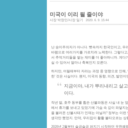
미국이 이리 될 줄이야
사장 박창민/사장 일기
2020. 6. 9. 15:44
난 숭미주의자가 아니다. 뼛속까지 한국인이고, 
바램으로 여러가지를 가르치려 노력한다. 그렇다고, 
서 추억거리들을 쌓는 재미를 더 좋아하니까. 게다
실 수 있어서 얼마나 축복인지 모른다.
하지만, 어릴때부터 자라는 과정 중 영향으로 인해,
한' 것은 사실이다. 왠지, 미국의 동향, 의견, 발
지금이야, 내가 뿌리내리고 살고
이다.
작년 말, 호주 동부를 휩쓴 산불파동은 사실 내 눈 
에서 휴가를 보내고 있었기에 가슴 속 깊이 와닿지는
을 불러온 산불사태가 인재는 아닐까? 정부는 이런
생각만 했었지. 만약, 우리집이 활활 불타오르는 
2020년 2월부터 슬금슬금 퍼지기 시작하던 우한폐