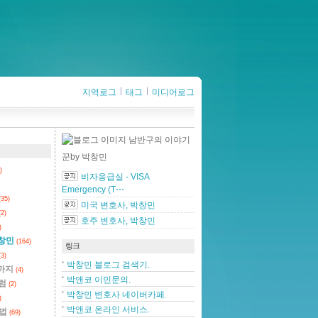
지역로그
태그
미디어로그
남반구의 이야기
꾼
by 박창민
)
비자응급실 - VISA
Emergency (T⋯
(35)
미국 변호사, 박창민
(2)
호주 변호사, 박창민
)
박창민
(164)
링크
(3)
박창민 블로그 검색기.
까지
(4)
박앤코 이민문의.
컬럼
(2)
박창민 변호사 네이버카페.
)
박앤코 온라인 서비스.
민법
(69)