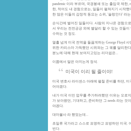
pandemic 이라 부르며, 국경봉쇄 또는 출입국 제한, ret
한, 적어도 내 경험으로는, 일들이 펼쳐지기 시작
한 많은 이들의 감정적 동요는 소위, '술렁인다' 
순식간에 벌어진 일들이다. 사람의 지나온 경험으로
서 우리는 전전긍긍 외에 별달리 할 수 있는 것들이 없었
수하는 것 정도.
열흘 넘게 미국 전역을 들끓게하는 George Floyd 사망 
위한 카리스마 가득했던 시위와는 그 궤를 달리한다
분노에 대해 현재 보여지고있는 리더쉽은...
이쯤에서 말은 아끼는게 정석.
미국이 이리 될 줄이야!
미국 변호사 라이센스 아래에 펼칠 준비를 하던, 미국 
어야겠다.
내가 미국 이민 업무를 추가하려했던 이유는 오로지 시
가 보아왔던, 기대하고, 준비하던 그 needs 라는 
야겠다.
대마불사 라 했었는데...
초일류 국가라고 스스로 표명하고 표방하던 미국. 
빈다.