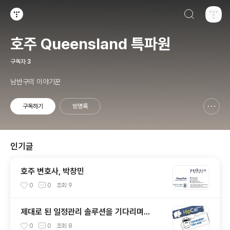
검색하기
티스토리
호주 Queensland 특파원
구독자
3
남반구의 이야기꾼
구독하기
방명록
신고하기 레이어
열기
인기글
호주 변호사, 박창민
0
0
조회
9
제대로 된 일정관리 솔루션을 기다리며...
0
0
조회
8