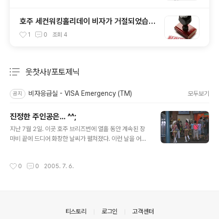
호주 세컨워킹홀리데이 비자가 거절되었습니
다.
1
0
조회
4
웃찻사!/포토제닉
분류 전체보기
주요 글 목록
비자응급실 - VISA Emergency (TM)
모두보기
공지
진정한 주인공은... ^^;
글 내용
지난 7월 2일. 이곳 호주 브리즈번에 열흘 동안 계속된 장
마비 끝에 드디어 화창한 날씨가 펼쳐졌다. 이런 날을 어찌
놓치랴라는 심정으로 서둘러 준비를 하고, 골드코스트로
출발~~~ Surfers paradise 중심부를 누비고있는데,
작성시간
0
0
2005. 7. 6.
엥??? 아무리 날씨가 좋다지만, 버젓이 여긴 겨울인데... 그
냥 비키니 정도라면 골드코스트 해변에도 1년 365일 수많
은 인파들이 맵시나게 차려이고는 있다만... 음... 초강력 비
키니의 출현이닷!!! 하지만, 이 사진의 진정한 주인공은 바
로 형광색 나시 티샤쓰에 카고바지의 덩치 큰 아줌마!!! 게
의안내
티스토리
로그인
고객센터
다가, 환상의 패숀을 아름답게 마무리해주는 찍찍이 샌달