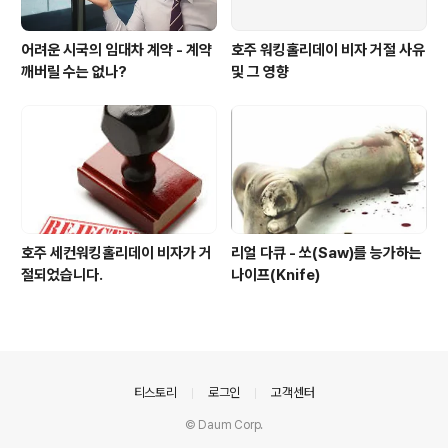
어려운 시국의 임대차 계약 - 계약
호주 워킹홀리데이 비자 거절 사유
깨버릴 수는 없나?
및 그 영향
호주 세컨워킹홀리데이 비자가 거
리얼 다큐 - 쏘(Saw)를 능가하는
절되었습니다.
나이프(Knife)
의안내
티스토리
로그인
고객센터
© Daum Corp.