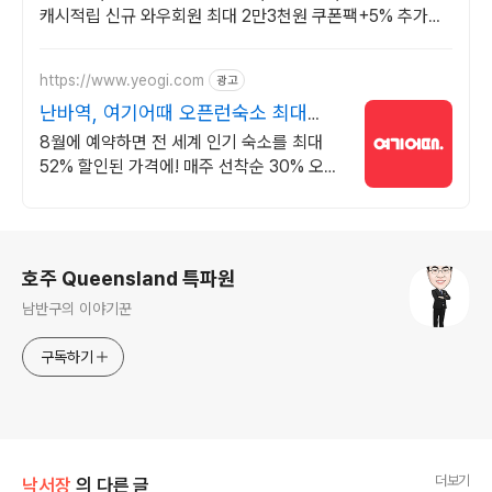
캐시적립 신규 와우회원 최대 2만3천원 쿠폰팩+5% 추가적
립 혜택! 여행도 이제 쿠팡에서!
https://www.yeogi.com
광고
난바역, 여기어때 오픈런숙소 최대
81% 할인
8월에 예약하면 전 세계 인기 숙소를 최대
52% 할인된 가격에! 매주 선착순 30% 오픈
런 할인까지, 지금 최저가로 숙소 예약하기
로그 정보
호주 Queensland 특파원
남반구의 이야기꾼
구독하기
더보기
낙서장
의 다른 글