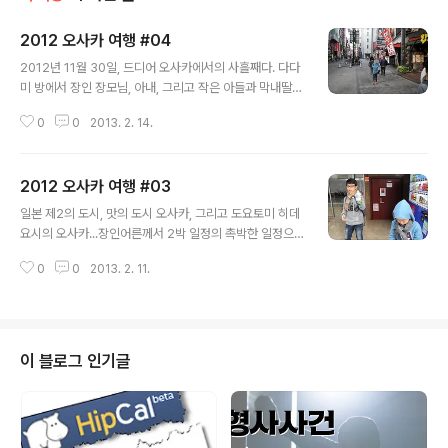
2012 오사카 여행 #04
글 내용
2012년 11월 30일, 드디어 오사카에서의 사흘째다. 다다
미 방에서 장인 장모님, 아내, 그리고 작은 아들과 막내딸이
함께 하였고, 큰 아들은 아빠와 함께 2인실에서 오붓하게
0
0
2013. 2. 14.
이틀을 보냈다. 마침, 우리가 머문 호텔은 1층 로비에서 아
침마다 간단한 뷔페가 제공되고, 전자렌지를 사용할 수 있
었기에 햇반에 밑반찬을 이용한 아침 식사 때우기가 가능
2012 오사카 여행 #03
하였다. 음식냄새 때문에 민폐가 예상되었지만, 일단 스윽
글 내용
철판 까는 방향으로... 험험.오사카 유흥의 절정을 보여주는
일본 제2의 도시, 맛의 도시 오사카, 그리고 도요토미 히데
도톤보리 지구는 숙소에서 도보로 3분이면 초입에 닿게 되
요시의 오사카...장인어른께서 2박 일정의 촉박한 일정으
었지만, 늘 밤늦게 도착하는 바람에 아이들을 데리고 지나
로 잠시 방문하신터라, 그나마 관광다운 관광을 하려면 오
다니기가 그리 내키지 않았었다. 하지만, 불야성의 유흥가
0
0
2013. 2. 11.
사카성만한 곳이 없었다. 임진왜란을 일으킨 장본인 도요
도 아침이면 조신하게 새로운 하루를 기다리며 운기조식을
토미 히데요시의 오사카성.구구절절 이어지는 안내문구들
하는 법. 상쾌한 초겨울 ..
은 일본어 까막눈인 우리들에게는 전혀 도움이 되지 않을
것이기에 별 도움이 되진 않겠지만, 만국인 공용어인 "그
림" 과 "사진" 에 일말의 기대를 품고서 일단 둘째날 아침
이 블로그 인기글
발걸음을 오사카성으로 향하기로 했다.2012년 11월 29
일, 생각보다 따뜻하다고까지 여겨지는 늦가을. 아침일찍
호텔을 나선 아이들은 알록달록, 그리고 냉장/온장으로 이
어지는 다양한 음료수로 가득한 자판기에 매료되어 100엔