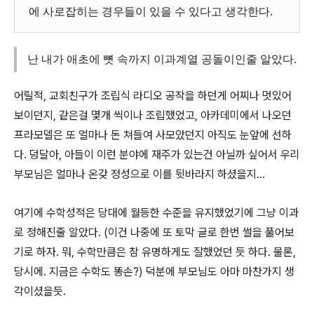
에
사로잡히는
경우들이
있을
수
있다고
생각한다
.
난
내가
애초에
뼛
속까지
이과계열
공돌이인줄
알았다
.
어릴적
,
교회친구가
조립식
라디오
공작을
하던게
어찌나
멋있어
보이던지
,
같은걸
몇개
씩이나
조립했었고
,
아카데미에서
나오던
프라모델은
또
얼마나
돈
쳐들여
사모았던지
아직도
눈앞에
선하
다
.
덩달아
,
아들이
이런
분야에
재주가
있는건
아닐까
싶어서
우리
부모님은
얼마나
온갖
정성으로
이를
뒷바라지
하셨을지
...
여기에
수학성적은
당대에
월등한
수준을
유지했었기에
그냥
이과
로
정해진줄
알았다
. (
이건
나중에
또
토막
글로
한번
썰을
풀어보
기로
하자
.
뭐
,
수학만큼은
참
유명하게도
잘했었던
듯
하다
.
물론
,
당시에
.
지금은
수학도
똥손
?)
덕분에
부모님도
아마
마찬가지
생
각이셨을듯
.