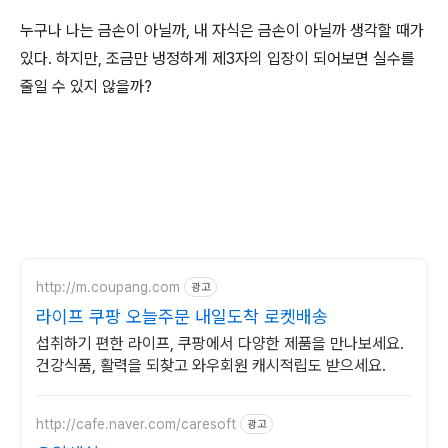
누구나
나는
금손이
아닐까
,
내
자식은
금손이
아닐까
생각할
때가
있다
.
하지만
,
조금만
냉정하게
제
3
자의
입장이
되어보면
실수를
줄일
수
있지
않을까
?
http://m.coupang.com
광고
라이프 쿠팡 오늘주문 내일도착 로켓배송
섭취하기 편한 라이프, 쿠팡에서 다양한 제품을 만나보세요.
건강식품, 활력을 되찾고 와우회원 캐시적립도 받으세요.
http://cafe.naver.com/caresoft
광고