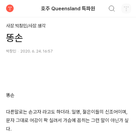
검색하기
호주 Queensland 특파원
티스토리
사장 박창민/사장 생각
똥손
박창민
2020. 6. 24. 16:57
똥
손
다른말로는
손고자
라고도
하더라
.
일명
,
젊은이들의
신조어이며
,
문자
그대로
어감이
팍
실려서
가슴에
꼽히는
그런
말이
아닌가
싶
다
.