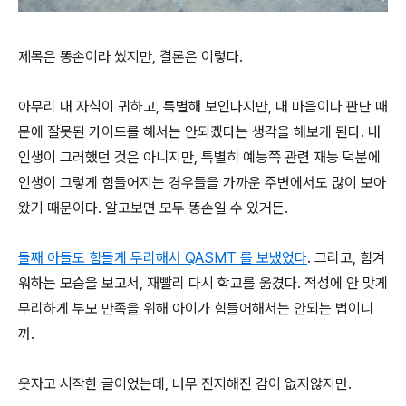
제목은
똥손이라
썼지만
,
결론은
이렇다
.
아무리
내
자식이
귀하고
,
특별해
보인다지만
,
내
마음이나
판단
때
문에
잘못된
가이드를
해서는
안되겠다는
생각을
해보게
된다
.
내
인생이
그러했던
것은
아니지만
,
특별히
예능쪽
관련
재능
덕분에
인생이
그렇게
힘들어지는
경우들을
가까운
주변에서도
많이
보아
왔기
때문이다
.
알고보면
모두
똥손일
수
있거든
.
둘째
아들도
힘들게
무리해서
QASMT
를
보냈었다
.
그리고
,
힘겨
워하는
모습을
보고서
,
재빨리
다시
학교를
옮겼다
.
적성에
안
맞게
무리하게
부모
만족을
위해
아이가
힘들어해서는
안되는
법이니
까
.
웃자고
시작한
글이었는데
,
너무
진지해진
감이
없지않지만
.