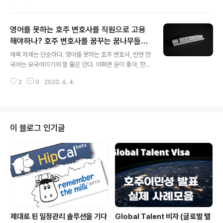
다. 나 역시 뒤돌아보면, 2012년, 첫 로펌을 그만둘 때, 그
러하지 않았던가? 회사의 방침, 의뢰인에 대한 대우 등 이
루말못할 고민들이 하늘까지 닿았던듯 하다. 물론, 능력보
영어를 못하는 호주 변호사를 직원으로 고용
다 더 많은걸 욕심내다가 주저앉게 된 것일지도 모르지만.
법무법인으로 전환한지 만 6년. 그 전 개인사무실까지 포
해야하나? 호주 변호사를 꿈꾸는 꿈나무들에
글 내용
함한다면, 만 8년간의 로펌 경영을 해오고 있는듯 하다. 철
게
제목 자체는 단순하다. 영어를 못하는 호주 변호사, 반면 한
저한 분업을 통한 공동협업이다보니, 혼자서 모든걸 고민
국어는 모국어이기에 할 줄은 안다. 어쩌면 운이 좋아, 한국
하는 부담은 없었지만, 그 기간 사이에 정말 많은 직원들을
어를 참 조리있게 잘 하는 사람일 수도 있다. (사실, 현재까
보아왔고, 경험한 듯 하다. 그 중 정말 다시는 만나고 싶지
2
0
2020. 6. 4.
지 그런 직원을 보지 못했다. 영어를 못하면, 한국말도 말만
않은 역대급이라 불리울..
할줄 알았지, 처절하게 매너가 없거나, 앞뒤가 다르거나, 논
리적으로 받쳐주지 못해서 결국에는 의뢰인의 원성만 사는
직원으로 결론 나게 마련이다.) 이런 사람을 고용해야할까?
이민을 와서 다른 언어를 쓰는 나라에서 정착을 해가는데,
이 블로그 인기글
모국어 수준에 가깝게 해당 언어를 쓸 수 있다는 것은 엄청
난 장점이다. 하지만, 현실을 보건대, 이곳에 와서도 한국어
만 쓰면, 교민 지역사회에서 문제없이 잘 살아가는 사람들
도 정말 대단히 많다. 그만큼, 이민이 보편화되고, 지역을
중심으로 여..
제대로 된 일정관리 솔루션을 기다
Global Talent 비자 (글로벌 탤