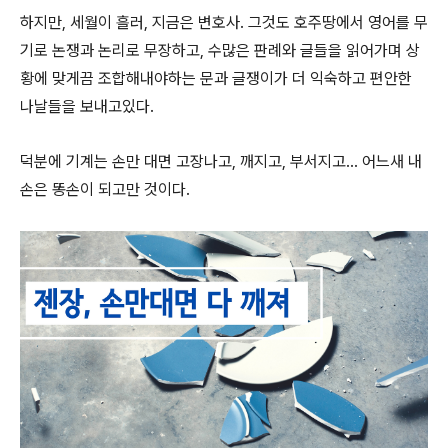
하지만
,
세월이
흘러
,
지금은
변호사
.
그것도
호주땅에서
영어를
무
기로
논쟁과
논리로
무장하고
,
수많은
판례와
글들을
읽어가며
상
황에
맞게끔
조합해내야하는
문과
글쟁이가
더
익숙하고
편안한
나날들을
보내고있다
.
덕분에
기계는
손만
대면
고장나고
,
깨지고
,
부서지고
...
어느새
내
손은
똥손이
되고만
것이다
.