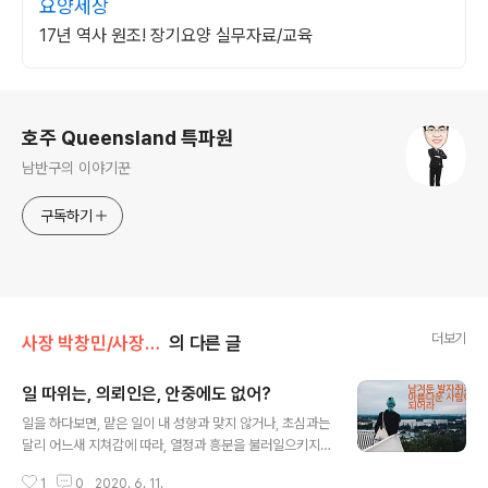
요양세상
17년 역사 원조! 장기요양 실무자료/교육
로그 정보
호주 Queensland 특파원
남반구의 이야기꾼
구독하기
더보기
사장 박창민/사장 생각
의 다른 글
일 따위는, 의뢰인은, 안중에도 없어?
글 내용
일을 하다보면, 맡은 일이 내 성향과 맞지 않거나, 초심과는
달리 어느새 지쳐감에 따라, 열정과 흥분을 불러일으키지
못함으로 인해 침체되는 분위기가 있을 수 있음을 이해한
1
0
2020. 6. 11.