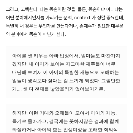
그리고
,
고백한다
.
나는
똥손이란
것을
.
물론
,
똥손이냐
아니냐는
어떤
분야에서인지를
가리키는
문맥
, context
가
정말
중요한데
,
특별히
내
경우는
무언가를
만든다거나
,
손재주가
필요한
대부분
의
분야에서
똥손이
아닌가
싶다
.
아이를
셋
키우는
아빠
입장에서
,
엄마들도
마찬가지
겠지만
,
내
아이가
보이는
자그마한
재주들이
너무
대단해
보여서
이
아이의
특별한
재능으로
오해하는
일들이
생각보다
잦다는
걸
느끼게
되었다
.
그럴만한
게
....
셋
다
천재를
낳았을리가
없어보이거든
.
하지만
,
이런
기대와
오해들이
모여서
아이의
재능
,
특기로
몰아가고
,
결국에는
뜻하지않은
결과에
함께
좌절하거나
아이의
힘든
인생여정을
초래한
죄의식