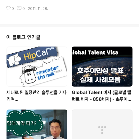
서 낭..
그리고 일하는 자에겐 뿌듯함과 추가수당을 선사해주는 법
0
0
2011. 11. 28.
정 공휴일. 이건 나라를 막론하고, 월급쟁이들에게 있어 가
뭄의 단비라 할 수 있다. 호주에서는 Fair Work 웹사이트
에서 각 주별 공식 법정 공휴일 정보를 확인할 수 있다. 참
고로, Queensland 는 2012년부터 기존 매 6월 첫 월요
일을 여왕 탄생일로 기념하던 걸 매 10월 첫 월요일로 이전
이 블로그 인기글
하게 된다. 친절한 퀸슬랜드 주정부는 시행 첫 해인 2012
년에는 대중들이 혼란을 겪을지도 모른다는 판단 하에 기
존 여왕 탄생일과 신규 시행 여왕 탄생일 모두 휴일로 지정
하여 둘 다 쉬게 해주는 멋진 센스를 보여주기에 이른다. 그
리하여, ..
제대로 된 일정관리 솔루션을 기다
Global Talent 비자 (글로벌 탤
리며...
런트 비자 - 858비자) - 호주이민
성 공개 실제 사례들