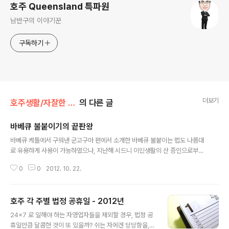
호주 Queensland 특파원
남반구의 이야기꾼
구독하기
더보기
호주생활/자잘한 정보들
의 다른 글
바베큐 불붙이기의 끝판왕
글 내용
바베큐 케틀에서 구워낸 군고구마 편에서 소개한 바베큐 불붙이는 법도 나름대
로 유용하게 사용이 가능하였으나, 지난해 시드니 이민생활의 산 증인으로부터
전수전파된 헤어드라이기 신공 (살짝 붙은 심지에 사정없이 헤어드라이기로 바
0
0
2012. 10. 22.
람 쏴주기) 에 비길 수는 없었다. 하지만, 바짝 마른 잔디에 불똥이 틔어 온 마당
을 불바다로 만들뻔한 (뽕 좀 살짝 보탠 표현) 사건 이후로, 헤어드라이기 신공
은 자제할 수 밖에 없었다. 이런 와중 선배형의 트윗으로 알게 된, Weber Chi
호주 각 주별 법정 공휴일 - 2012년
mney Starter 가 있었으니... 이것은 바로 바베큐 불붙이기의 끝판왕 해외배
글 내용
송을 안해주는 상품인지라, 배송대행을 해서 겨우 공수해온 녀석인데, 사정없이
24x7 로 일해야 하는 자영업자들을 제외할 경우, 법정 공
굴뚝에서 모락모락 피어오르는 연기가 아주 황홀하다. :-) 이제 도중에 불 죽어
휴일만큼 달콤한 것이 또 있을까? 쉬는 자에겐 당당함을,