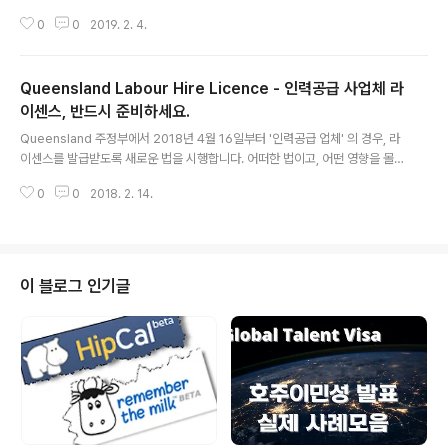
이민생활을 위해 법무법인 박앤코의 알기쉬운 호주 생활법
하고도 황당한 이야기는 이민생활에서 섭섭치않게 들려오는 이야기들입니다.
률 정보를 제공합니다.
0
0
2019. 2. 4.
언제까지 당해야만 하는걸까요? 채권회수란 정당히 받아야 할 돈을 법적 권리
를 행사하여 회수하는 것을 뜻합니다. 당장 소송을 하지 않더라도 의외로 빠른
시간 내에 채권을 회수할 수 있는 방법들이 있을 수 있습니다. 아는 만큼 현명하
Queensland Labour Hire Licence - 인력공급 사업체 라
게 대처할 수 있습니다. 전전긍긍하시지말고, 제대로 된 해법을 찾아야하지 않
을까요?
이센스, 반드시 준비하세요.
글 내용
Queensland 주정부에서 2018년 4월 16일부터 '인력공급 업체' 의 경우, 라
이센스를 발급받도록 새로운 법을 시행합니다. 어떠한 법이고, 어떤 영향을 몰
고 올지, 박앤코 변호사들과 간단히 살펴보도록 합시다.
0
0
2018. 2. 14.
이 블로그 인기글