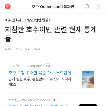
검색하기
호주 Queensland 특파원
티스토리
호주 변호사 - 박창민/일반 법상식
처참한 호주이민 관련 현재 통계
들
박창민
2020. 3. 6. 08:48
http://m.coupang.com
광고
호주 쿠팡 고소한 육즙 가득 부드럽게
얇게 썰린 호주, 손질없이 바로 요리 시작하
세요!
https://www.enikorea.co.kr
광고