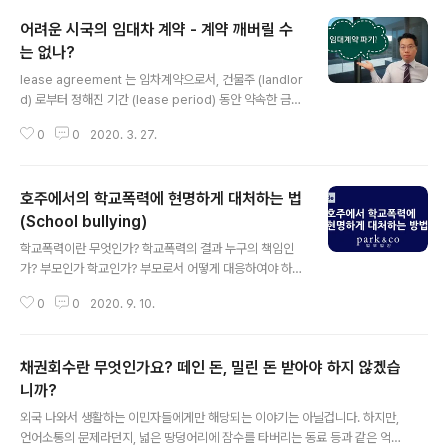
어려운 시국의 임대차 계약 - 계약 깨버릴 수
는 없나?
글 내용
lease agreement 는 임차계약으로서, 건물주 (landlor
d) 로부터 정해진 기간 (lease period) 동안 약속한 금액
(rent) 을 지불하면서, 정해진 비지니스 (purpose of lea
0
0
2020. 3. 27.
se) 를 심지어 건물주로부터의 참견없이 오로지 내 권리로
서 운영할 수 있음을 보증하는 비지니스의 필수 계약이죠.
땅에 관련된 권리를 다루다보니, 그 규약이나 절차도 상당
호주에서의 학교폭력에 현명하게 대처하는 법
히 까다롭고, 권리 자체에 대한 분쟁도 생각보다 자주 발생
합니다. 때문에, 변호사의 조언을 받아가며 제대로 된 임차
(School bullying)
글 내용
계약을 하여야 하죠. 이는 반대로, 건물주 입장에서도 마찬
학교폭력이란 무엇인가? 학교폭력의 결과 누구의 책임인
가지입니다. 제대로 된 임대계약을 맺지 못할 경우, 남좋은
가? 부모인가 학교인가? 부모로서 어떻게 대응하여야 하
일만 시키는 일도 허다하니 말입니다. 각설하고, 그렇게 맺
나? 18세 미만의 미성년 학교폭력 가해자에게 어떤 처벌이
어진 임대차계약은 말 그대로 '계약' 이며,..
0
0
2020. 9. 10.
가능한가? 학교폭력 피해자의 경우, 보상을 청구할 수는 없
나? 위와같은 내용은 아이를 키우는 부모 입장에서 언제나
걱정되고, 내 아이만큼은 이런 일을 피해갔으면하는 바램
채권회수란 무엇인가요? 떼인 돈, 밀린 돈 받아야 하지 않겠습
을 갖는 중요한 내용이죠. 이에 대한 글을 써놓았습니다. 법
무법인 박앤코 홈페이지에서 해당 글을 확인해보세요. 아
니까?
글 내용
래에는 부모님들의 주의환기와 자녀에 대한 각별한 애정의
외국 나와서 생활하는 이민자들에게만 해당되는 이야기는 아닐겁니다. 하지만,
필요성을 강조하는 자료화면 하나 띄웁니다. 현명한 호주
언어소통의 문제라던지, 넓은 땅덩어리에 잠수를 타버리는 동료 등과 같은 억울