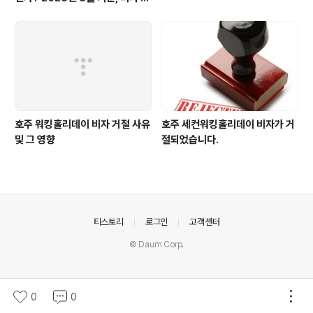
택을 시작하는 순서
호주 워킹홀리데이 비자 거절 사유
호주 세컨워킹홀리데이 비자가 거
및 그 영향
절되었습니다.
의안내
티스토리
로그인
고객센터
© Daum Corp.
0
0