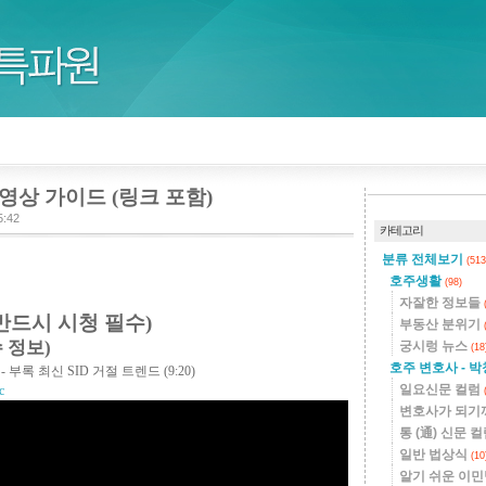
영상 가이드 (링크 포함)
5:42
카테고리
분류 전체보기
(513
호주생활
(98)
자잘한 정보들
반드시 시청 필수)
부동산 분위기
수 정보)
궁시렁 뉴스
(18
호주 변호사 - 
 - 부록 최신 SID 거절 트렌드
(9:20)
일요신문 컬럼
c
변호사가 되기
통 (通) 신문 
일반 법상식
(10
알기 쉬운 이