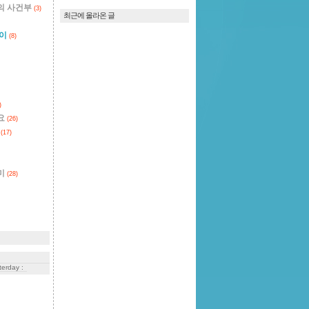
의 사건부
(3)
최근에 올라온 글
잡이
(8)
)
요
(26)
스
(17)
미
(28)
terday :