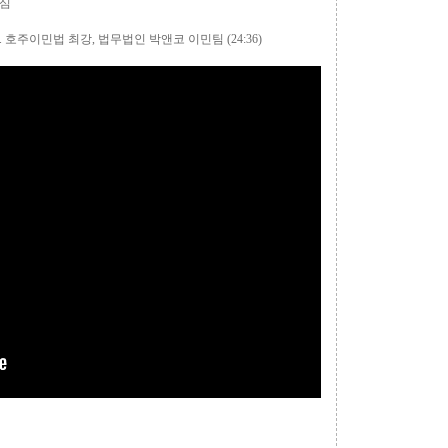
핵심
at. 호주이민법 최강, 법무법인 박앤코 이민팀
(24:36)