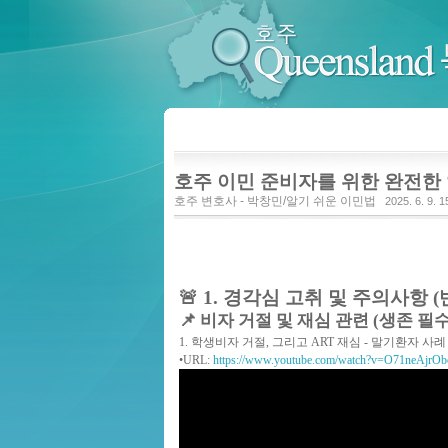
호주 Queensland 특파원
호주 이민 준비자를 위한 완전한 
호주 변호사 - 박창민/알기 쉬운 이민법
2025. 6. 9. 1
🚨
1. 경각심 고취 및 주의사항
(
📌 비자 거절 및 재심 관련 (생존 필
1. 학생비자 거절, 그리고 ART 재심 - 말기환자 사례
•
URL
:
https://www.youtube.com/watch?v=O71neAjrOb