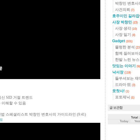
박창민 변호사
사건의뢰
(7)
호주이민 길라
사장 박창민
(15)
사장 생각
(10)
사장 일기
(4)
Gadget
(101)
물렁한 분석
(23
함께 질러보아
한발 느린 뉴
맛있는 이야기
(9)
낙서장
(119)
들쑤셔보는 재
드라마 狂
(3)
웃찻사!
(1)
포토제닉
최신 SID 거절 트렌드
(1)
을 이해할 수 있음
글 보관함
? 이민법 스페셜리스트 박창민 변호사의 가이드라인
(9:41)
Total :
3I
Today :
Yes