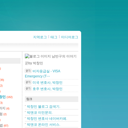
지역로그
태그
미디어로그
남반구의 이야기
꾼
by 박창민
)
비자응급실 - VISA
Emergency (T⋯
(35)
미국 변호사, 박창민
(2)
호주 변호사, 박창민
)
박창민
(162)
링크
(3)
박창민 블로그 검색기.
까지
(4)
박앤코 이민문의.
컬럼
(2)
박창민 변호사 네이버카페.
)
박앤코 온라인 서비스.
민법
(67)