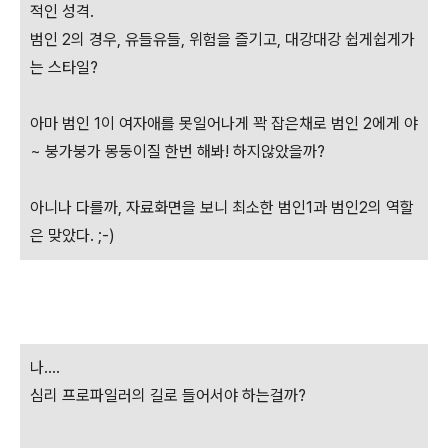
적인 성격.
범인 2의 경우, 유들유들, 위험을 즐기고, 대강대강 쉽게쉽게가
는 스타일?
아마 범인 1이 여자애를 못일어나게 꽉 잡은채로 범인 2에게 야
~ 붕가붕가 몽둥이질 한번 해봐! 하지않았을까?
아니나 다를까, 자료화면을 보니 최소한 범인1과 범인2의 역할
은 맞았다. ;-)
나....
심리 프로파일러의 길로 들어서야 하는걸까?