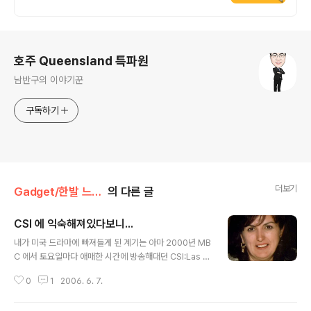
로그 정보
호주 Queensland 특파원
남반구의 이야기꾼
구독하기
더보기
Gadget/한발 느린 뉴스
의 다른 글
CSI 에 익숙해져있다보니...
글 내용
내가 미국 드라마에 빠져들게 된 계기는 아마 2000년 MB
C 에서 토요일마다 애매한 시간에 방송해대던 CSI:Las V
egas 때문이 아닌가 기억된다. 그 시절, 주5일제 근무도
0
1
2006. 6. 7.
아니던 시절 토요일 애매한 방송시간은 정말 황금같은 주
말 시간을 투자해야하는 아주 고달픈 번민을 매번 가져다