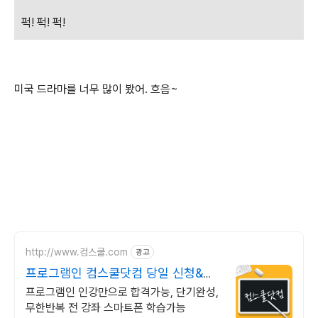
퍽! 퍽! 퍽!
미국 드라마를 너무 많이 봤어. 흐음~
http://www.컴스쿨.com
광고
프로그램인 컴스쿨닷컴 당일 신청&결
제시 기프티콘!
프로그램인 인강만으로 합격가능, 단기완성,
무한반복 전 강좌 스마트폰 학습가능