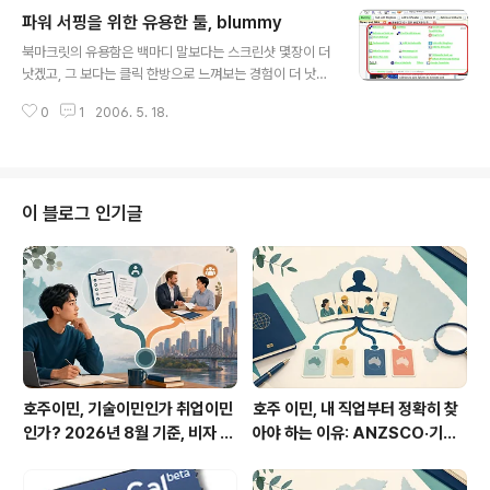
주었다. 어쨌거나, 그 이후 CSI:Las Vegas 를 시즌 6까지
파워 서핑을 위한 유용한 툴, blummy
끝냈고, CSI:Miami 시즌 4개, 그리고 얼마전 시작한 CSI:
글 내용
New York 까지... 도합 200여개가 넘는 CSI 범죄 수사
북마크릿의 유용함은 백마디 말보다는 스크린샷 몇장이 더
에피소드를 보아온 나에게 있어 어제 NSW 대법원에서 유
낫겠고, 그 보다는 클릭 한방으로 느껴보는 경험이 더 낫다
죄 판결난 Kerry Whelan 납치 및 살인사건 결과는 드라
고 생각한다. 개인적으로도 애용해온 수많은 북마크릿들(b
마와 현실은 많이 다르다는 걸 확연히 보여주었다. Kerry
0
1
2006. 5. 18.
loglines easy subscribe, add to del.icio.us, add
Whelan 은 9년 전 1997년 5월..
to GReader 등등)의 매력에 쏙 빠진 이후로 유용한 북마
크릿 수집에 관심을 기울여보았었는데... blummy 라는 멋
진 북마크릿 종합백화점 툴이 있는것 아닌가? (물론, 이 녀
석도 북마크릿이다.) blummy 사이트에 소개된 concept
이 블로그 인기글
flash 를 한번 뜯어와서 붙여봤음. blummy 는 각종 유용
한 북마크릿들이 blummy 프로토콜에 맞게끔 조합되어있
고, 원하는 북마크릿들만 골라서 customized bookma
rklet 으로 정해놓고 쓸..
호주이민, 기술이민인가 취업이민
호주 이민, 내 직업부터 정확히 찾
인가? 2026년 8월 기준, 비자 선
아야 하는 이유: ANZSCO·기술
택을 시작하는 순서
심사·비자 선택 순서