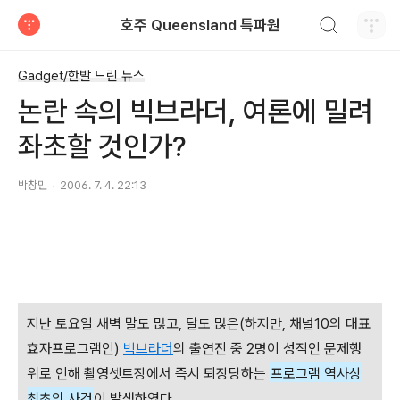
검색하기
호주 Queensland 특파원
티스토리
Gadget/한발 느린 뉴스
논란 속의 빅브라더, 여론에 밀려
좌초할 것인가?
박창민
2006. 7. 4. 22:13
지난 토요일 새벽 말도 많고, 탈도 많은(하지만, 채널10의 대표
효자프로그램인)
빅브라더
의 출연진 중 2명이 성적인 문제행
위로 인해 촬영셋트장에서 즉시 퇴장당하는
프로그램 역사상
최초의 사건
이 발생하였다.